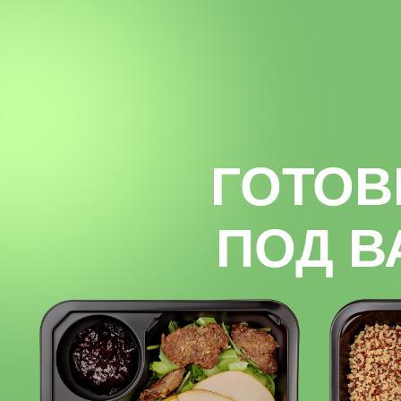
Заменить мясо на рыбу? Аллерги
Убрать лук из рациона? Неперен
ПРИ
*Выберите рацион и озвучьте пожела
менеджеру