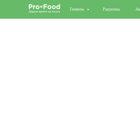
Тюмень
Рационы
А