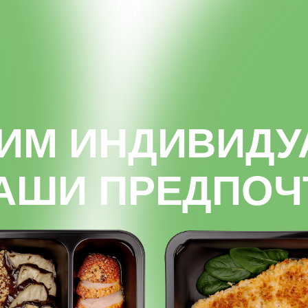
я на орехи?
осимость лактозы?
ГОТОВИМ КАК СКАЖЕТЕ!
ния
*За индивидуальный рацион взима